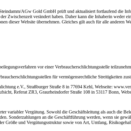
ndamm/AGw Gold GmbH prüft und aktualisiert fortlaufend die Inform
n der Zwischenzeit verändert haben. Daher kann die Inhaberin weder ein
ionen dieser Website übernehmen. Gleiches gilt auch für alle anderen We
itbeilegungsverfahren vor einer Verbraucherschlichtungsstelle teilzuneh
braucherschlichtungsstellen für vermögensrechtliche Streitigkeiten zust
lichtung e.V., Straßburger Straße 8 in 77694 Kehl, Webseite: www.ver
saufsicht, Referat ZR3, Graurheindorfer Straße 108 in 53117 Bonn, Web
ter variabler Vergütung. Sowohl die Geschäftsleitung als auch die Beleg
rden. Sonderzahlungen an die Geschäftführung werden, wenn sie gewähr
r Größe und Vergütungsstruktur sowie von Art, Umfang, Risikogehalt un