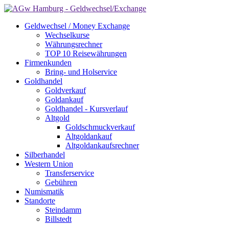
Geldwechsel / Money Exchange
Wechselkurse
Währungsrechner
TOP 10 Reisewährungen
Firmenkunden
Bring- und Holservice
Goldhandel
Goldverkauf
Goldankauf
Goldhandel - Kursverlauf
Altgold
Goldschmuckverkauf
Altgoldankauf
Altgoldankaufsrechner
Silberhandel
Western Union
Transferservice
Gebühren
Numismatik
Standorte
Steindamm
Billstedt