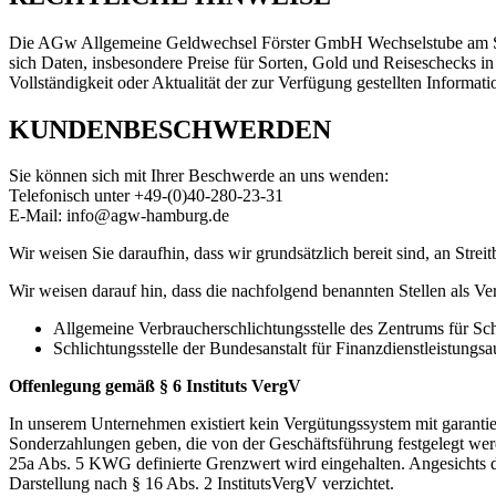
Die AGw Allgemeine Geldwechsel Förster GmbH Wechselstube am Stei
sich Daten, insbesondere Preise für Sorten, Gold und Reiseschecks i
Vollständigkeit oder Aktualität der zur Verfügung gestellten Informat
KUNDENBESCHWERDEN
Sie können sich mit Ihrer Beschwerde an uns wenden:
Telefonisch unter +49-(0)40-280-23-31
E-Mail: info@agw-hamburg.de
Wir weisen Sie daraufhin, dass wir grundsätzlich bereit sind, an Stre
Wir weisen darauf hin, dass die nachfolgend benannten Stellen als Ver
Allgemeine Verbraucherschlichtungsstelle des Zentrums für Sch
Schlichtungsstelle der Bundesanstalt für Finanzdienstleistung
Offenlegung gemäß § 6 Instituts VergV
In unserem Unternehmen existiert kein Vergütungssystem mit garantier
Sonderzahlungen geben, die von der Geschäftsführung festgelegt we
25a Abs. 5 KWG definierte Grenzwert wird eingehalten. Angesichts de
Darstellung nach § 16 Abs. 2 InstitutsVergV verzichtet.